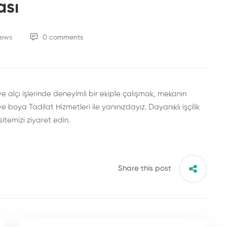
ası
iews
0 comments
 ve alçı işlerinde deneyimli bir ekiple çalışmak, mekanın
ı ve boya
Tadilat Hizmetleri
ile yanınızdayız. Dayanıklı işçilik
sitemizi
ziyaret edin.
Share this post