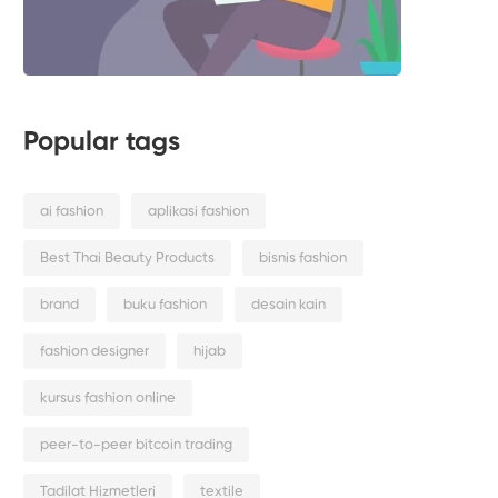
Popular tags
ai fashion
aplikasi fashion
Best Thai Beauty Products
bisnis fashion
brand
buku fashion
desain kain
fashion designer
hijab
kursus fashion online
peer-to-peer bitcoin trading
Tadilat Hizmetleri
textile