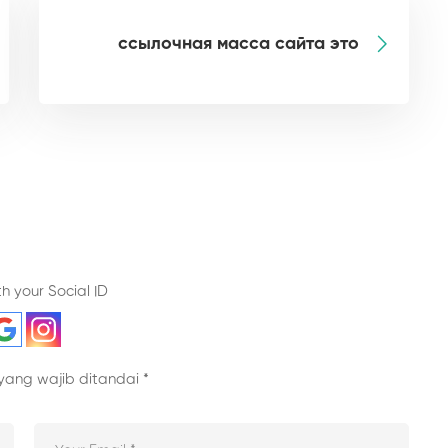
ссылочная масса сайта это
th your Social ID
yang wajib ditandai
*