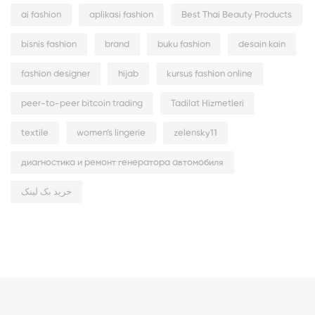
ai fashion
aplikasi fashion
Best Thai Beauty Products
bisnis fashion
brand
buku fashion
desain kain
fashion designer
hijab
kursus fashion online
peer-to-peer bitcoin trading
Tadilat Hizmetleri
textile
women’s lingerie
zelensky11
диагностика и ремонт генератора автомобиля
خرید بک لینک