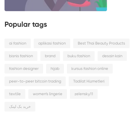
Popular tags
ai fashion
aplikasi fashion
Best Thai Beauty Products
bisnis fashion
brand
buku fashion
desain kain
fashion designer
hijab
kursus fashion online
peer-to-peer bitcoin trading
Tadilat Hizmetleri
textile
women’s lingerie
zelensky11
خرید بک لینک