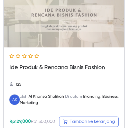
Ide Produk & Rencana Bisnis Fashion
125
oleh
Al Khansa Shalihah
Di dalam
Branding
,
Business
,
AK
Marketing
Rp
129,000
Rp
1,300,000
Tambah ke keranjang