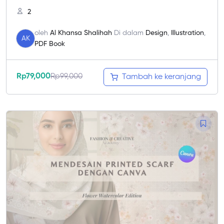
2
oleh
Al Khansa Shalihah
Di dalam
Design
,
Illustration
,
AK
PDF Book
Rp
79,000
Rp
99,000
Tambah ke keranjang