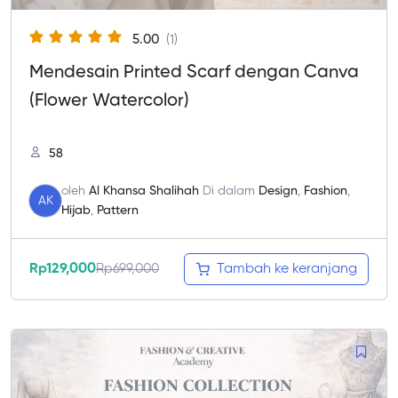
5.00
(1)
Mendesain Printed Scarf dengan Canva
(Flower Watercolor)
58
oleh
Al Khansa Shalihah
Di dalam
Design
,
Fashion
,
AK
Hijab
,
Pattern
Rp
129,000
Rp
699,000
Tambah ke keranjang