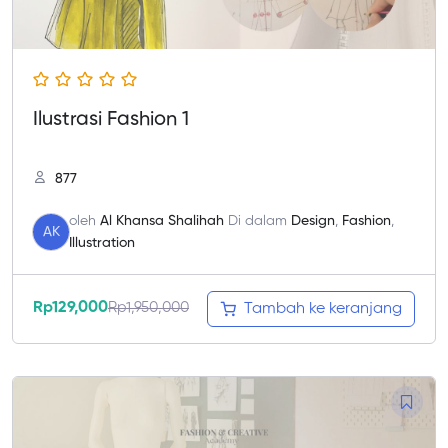
Ilustrasi Fashion 1
877
oleh
Al Khansa Shalihah
Di dalam
Design
,
Fashion
,
AK
Illustration
Rp
129,000
Rp
1,950,000
Tambah ke keranjang