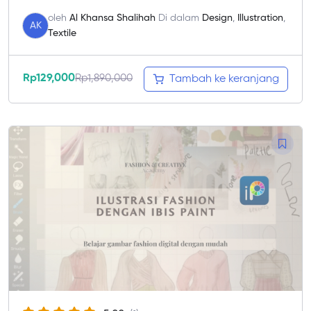
oleh
Al Khansa Shalihah
Di dalam
Design
,
Illustration
,
AK
Textile
Rp
129,000
Rp
1,890,000
Tambah ke keranjang