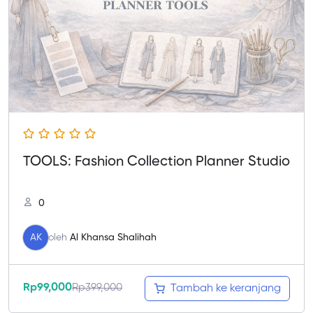
TOOLS: Fashion Collection Planner Studio
0
AK
oleh
Al Khansa Shalihah
Rp
99,000
Rp
399,000
Tambah ke keranjang