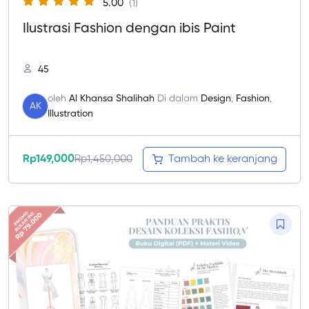
5.00
(1)
Ilustrasi Fashion dengan ibis Paint
45
oleh
Al Khansa Shalihah
Di dalam
Design
,
Fashion
,
AK
Illustration
Rp
149,000
Rp
1,450,000
Tambah ke keranjang