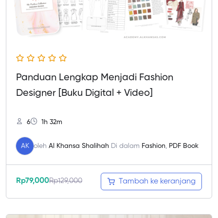
Panduan Lengkap Menjadi Fashion
Designer [Buku Digital + Video]
6
1h 32m
AK
oleh
Al Khansa Shalihah
Di dalam
Fashion
,
PDF Book
Rp
79,000
Rp
129,000
Tambah ke keranjang