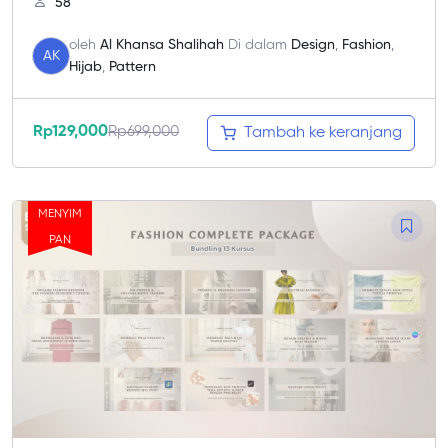
58
oleh
Al Khansa Shalihah
Di dalam
Design
,
Fashion
,
AK
Hijab
,
Pattern
Rp
129,000
Rp
699,000
Tambah ke keranjang
MENYIM
PAN
97.98%