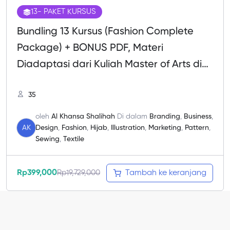
13
- PAKET KURSUS
Bundling 13 Kursus (Fashion Complete
Package) + BONUS PDF, Materi
Diadaptasi dari Kuliah Master of Arts di
Milan, Italia
35
oleh
Al Khansa Shalihah
Di dalam
Branding
,
Business
,
AK
Design
,
Fashion
,
Hijab
,
Illustration
,
Marketing
,
Pattern
,
Sewing
,
Textile
Rp
399,000
Rp
19,729,000
Tambah ke keranjang