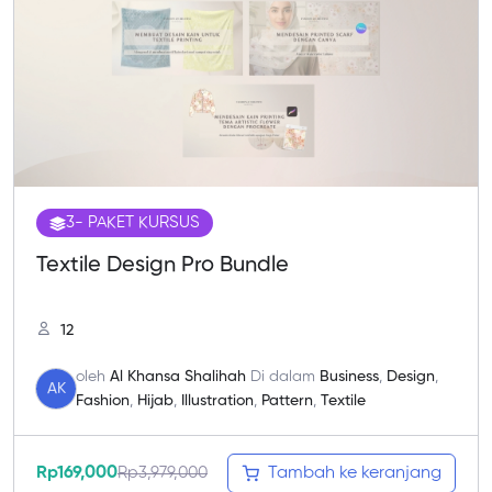
3
- PAKET KURSUS
Textile Design Pro Bundle
12
oleh
Al Khansa Shalihah
Di dalam
Business
,
Design
,
AK
Fashion
,
Hijab
,
Illustration
,
Pattern
,
Textile
Rp
169,000
Rp
3,979,000
Tambah ke keranjang