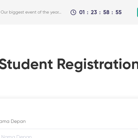
01
23
58
55
r biggest event of the year...
Student Registratio
ama Depan