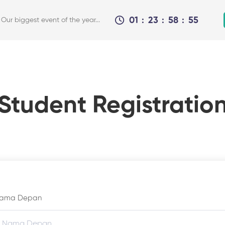
01
23
58
55
r biggest event of the year...
Student Registratio
ama Depan