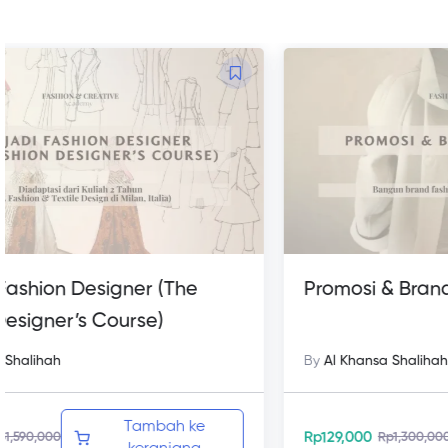
Promosi & Branding Fashion
Me
Be
By
Al Khansa Shalihah
By
Tambah ke
Rp
129,000
Rp
1
Rp
1,300,000