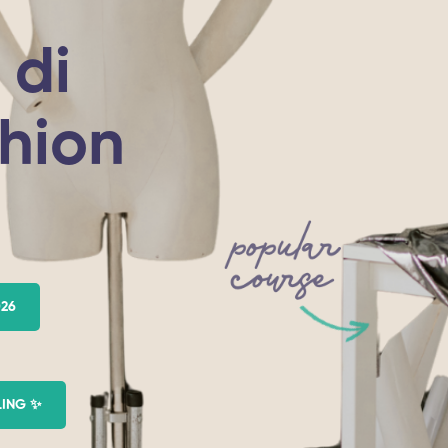
n
 di
hion
026
LING ✨