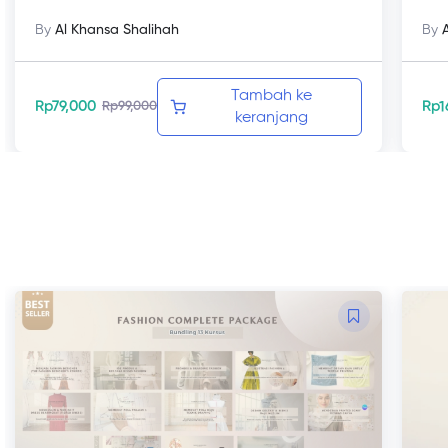
By
Al Khansa Shalihah
By
Tambah ke
Rp
79,000
Rp
1
Rp
99,000
keranjang