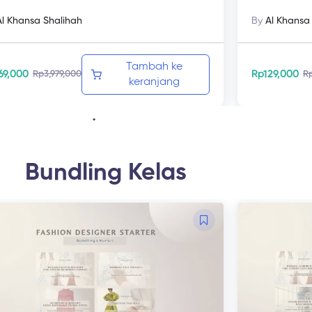
Al Khansa Shalihah
By
Al Khansa
Tambah ke
69,000
Rp
129,000
Rp
3,979,000
R
keranjang
Bundling Kelas