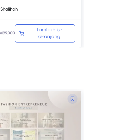
 Shalihah
Tambah ke
p
699,000
keranjang