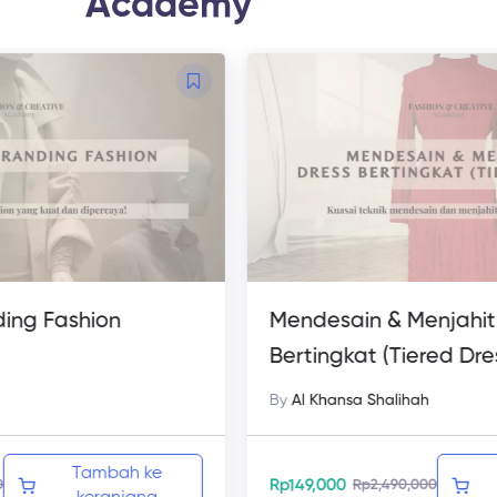
Academy
ndesain & Menjahit Dress
YouTube u
rtingkat (Tiered Dress)
Al Khansa Shalihah
By
Al Khansa
Tambah ke
49,000
Rp
129,000
Rp
2,490,000
R